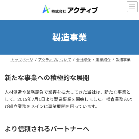
コ
ナ
ン
ビ
テ
ゲ
ン
ー
ツ
シ
へ
ョ
製造事業
ス
ン
キ
に
ッ
移
プ
動
トップページ
アクティブについて
会社紹介
事業紹介
製造事業
新たな事業への積極的な展開
人材派遣や業務請負で業容を拡大してきた当社は、新たな事業と
して、2015年7月1日より製造事業を開始しました。検査業務およ
び組立業務をメインに事業展開を図っています。
より信頼されるパートナーへ