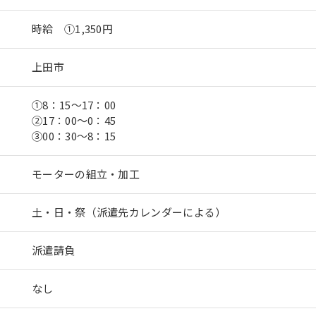
時給 ①1,350円
上田市
①8：15～17：00
②17：00～0：45
③00：30～8：15
モーターの組立・加工
土・日・祭（派遣先カレンダーによる）
派遣請負
なし